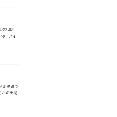
高校3年生
ンターハイ
子走高跳で
）への出場