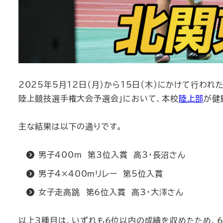
2025年5月12日（月）から15日（木）にかけて行わ
陸上競技選手権大会予選会」において、本校
陸上部
が健
主な結果は以下の通りです。
男子400ｍ 第3位入賞 高3・長沼さん
男子4×400ｍリレー 第5位入賞
女子走高跳 第6位入賞 高3・大澤さん
以上3種目は、いずれも6位以内の成績を収めたため、6