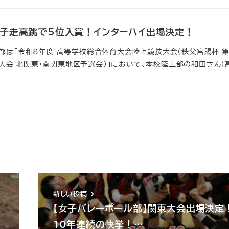
女子走高跳で5位入賞！インターハイ出場決定！
上部は「令和8年度 高等学校総合体育大会陸上競技大会（秩父宮賜杯 第
会 北関東・南関東地区予選会）」において、本校陸上部の和田さん（
新しい投稿
【女子バレーボール部】関東大会出場決
10年連続の快挙！…