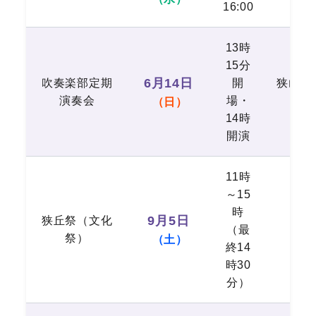
16:00
13時
15分
6月14日
吹奏楽部定期
開
狭山市
演奏会
場・
館
（日）
14時
開演
11時
～15
時
9月5日
狭丘祭（文化
（最
本
祭）
（土）
終14
時30
分）