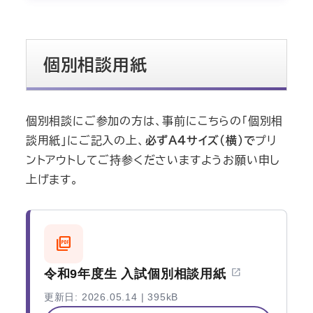
個別相談用紙
個別相談にご参加の方は、事前にこちらの「個別相
談用紙」にご記入の上、
必ずA4サイズ（横）で
プリ
ントアウトしてご持参くださいますようお願い申し
上げます。
picture_as_pdf
open_in_new
令和9年度生 入試個別相談用紙
更新日: 2026.05.14 | 395kB