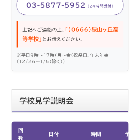
03-5877-5952
（24時間受付）
「（0666）狭山ヶ丘高
上記へご連絡の上、
等学校」
とお伝えください。
※平日9時～17時（月～金（祝祭日、年末年始
（12/26～1/5）除く））
学校見学説明会
回
日付
時間
予約
数