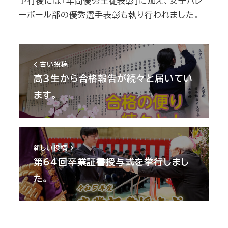
予行後には「年間優秀生徒表彰」に加え、女子バレ
ーボール部の優秀選手表彰も執り行われました。
古い投稿
高３生から合格報告が続々と届いてい
ます。
新しい投稿
第64回卒業証書授与式を挙行しまし
た。