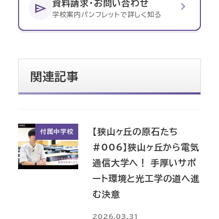
chevron_right
資料請求・お問い合わせ
send
学校案内パンフレットで詳しく知る
関連記事
【狭山ヶ丘の原石たち
付属中学校
#006】狭山ヶ丘から電気
通信大学へ！ 手厚いサポ
ート環境と光工学の道へ進
む決意
2026.03.31