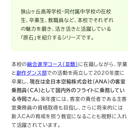
狭山ヶ丘高等学校・同付属中学校の在校
生、卒業生、教職員など、本校でそれぞれ
の魅力を磨き、活き活きと活躍している
「原石」を紹介するシリーズです。
本校の
総合進学コース（Ⅲ類）
に在籍しながら、学業
と
創作ダンス部
での活動を両立して2020年度に
卒業し、
現在は全日本空輸株式会社（ANA）の客室
乗務員（CA）として国内外のフライトに乗務してい
る寺岡さん
。来年度には、客室の責任者である主客
室乗務員の資格取得も目指し、さらに将来的には
新入CAの育成を担う教官になることも視野に入れ
て活躍されています。