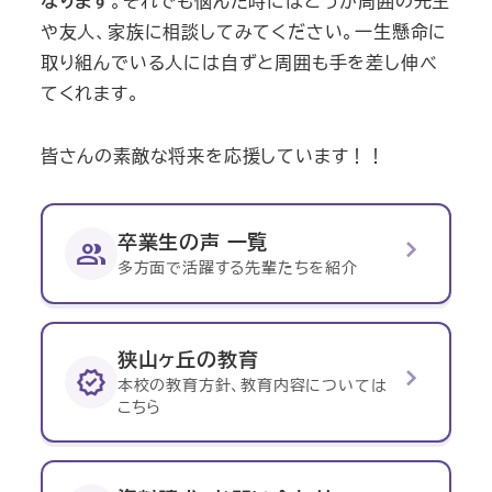
なります
。それでも悩んだ時にはどうか周囲の先生
や友人、家族に相談してみてください。一生懸命に
取り組んでいる人には自ずと周囲も手を差し伸べ
てくれます。
皆さんの素敵な将来を応援しています！！
chevron_right
卒業生の声 一覧
group
多方面で活躍する先輩たちを紹介
狭山ヶ丘の教育
chevron_right
verified
本校の教育方針、教育内容については
こちら