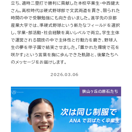
立ち、適時二塁打で勝利に貢献した本校卒業生・中西健太
さん。高校時代は硬式野球部で文武両道を貫き、限られた
時間の中で受験勉強にも向き合いました。進学先の京都
産業大学では、準硬式野球という新たなフィールドを選択
し、学業・部活動・社会経験を高いレベルで両立。学生主体
で運営される競技の中で主体性と行動力を磨き、野球人
生の夢を甲子園で結実させました。「置かれた環境で花を
咲かす」という言葉を胸に歩んできた軌跡と、後輩たちへ
のメッセージをお届けします。
2026.03.06
狭山ヶ丘の原石たち