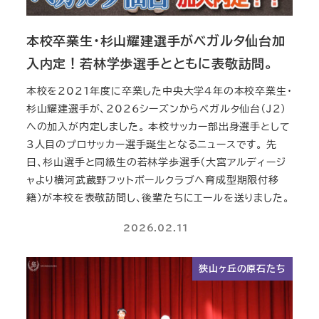
本校卒業生・杉山耀建選手がベガルタ仙台加
入内定！若林学歩選手とともに表敬訪問。
本校を2021年度に卒業した中央大学4年の本校卒業生・
杉山耀建選手が、2026シーズンからベガルタ仙台（J2）
への加入が内定しました。 本校サッカー部出身選手として
3人目のプロサッカー選手誕生となるニュースです。 先
日、杉山選手と同級生の若林学歩選手（大宮アルディージ
ャより横河武蔵野フットボールクラブへ育成型期限付移
籍）が本校を表敬訪問し、後輩たちにエールを送りました。
2026.02.11
狭山ヶ丘の原石たち