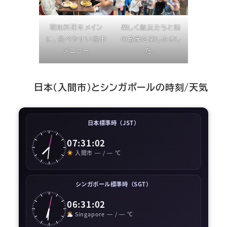
現地料理をメイン
楽しく級友たちと街
に、食べやすい食事
の散策を楽しみまし
メニュー
た。
日本（入間市）とシンガポールの時刻/天気
日本標準時（JST）
07:31:03
入間市
—
/
—
℃
シンガポール標準時（SGT）
06:31:03
Singapore
—
/
—
℃