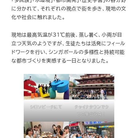
「多民族」「水環境」「都市開発」「歴史学習」の各分野
に分かれて、それぞれの視点で街を歩き、現地の文
化や社会に触れました。
現地は最高気温が31℃前後、蒸し暑く、小雨が目
立つ天気のようですが、生徒たちは活発にフィール
ドワークを行い、シンガポールの多様性と持続可能
な都市づくりを実感する一日となりました。
シロソビーチにて
チャイナタウンでク
ラス集合写真！