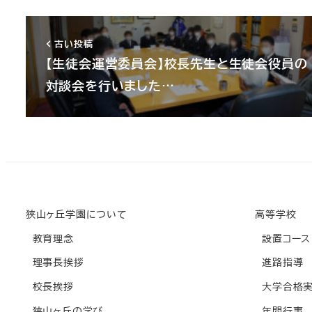
古い投稿
【生徒会運営委員会】校長先生と生徒会役員の
対談会を行いました…
狭山ヶ丘学園について
高等学校
教育理念
設置コース
理事長挨拶
進路指導
校長挨拶
大学合格
狭山ヶ丘の学び
年間行事