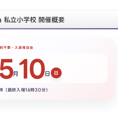
th 私立小学校 開催概要
約不要・入退場自由
5
10
月
日
日
7時（最終入場16時30分）