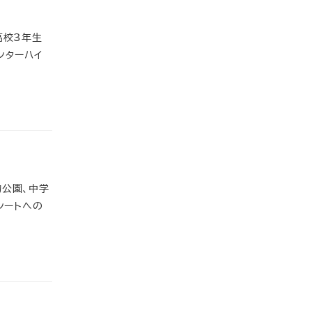
高校3年生
ンターハイ
物公園、中学
シートへの