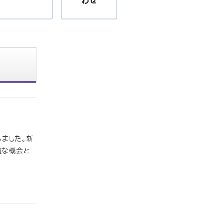
わせ
しました。新
重な機会と